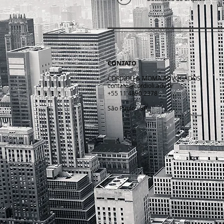
CONTATO
CORDIOLI & MOMA ADVOGADOS
contato@cordioli.adv.br
+55 11 4890 2378
São Paulo - SP