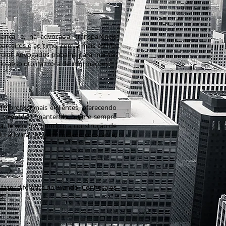
ança, e, na advocacia, transparência
parceiros e ao time, com a mais estrita
ordioli Advogados trabalha para manter
ilo absoluto na troca de informações.
o profissionais e clientes, oferecendo
os talentos e mantendo o time sempre
cia. Temos por princípio a construção de
 duradouras exigem cuidado constante,
o fazer diferença no mundo. Conheça os
s.