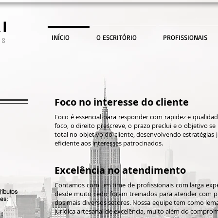
INÍCIO
O ESCRITÓRIO
PROFISSIONAIS
Foco no interesse do cliente
Foco é essencial para responder com rapidez e qualida
foco, o dir
eito prescreve, o prazo preclui e o objetivo 
total no objetivo do cliente, desenvolvendo estratégias
eficiente aos interesses patrocinados.
Excelência no atendimento
Contamos com um time de profissionais com larga expe
ibutos
desde muito cedo foram treinados para atender com pro
es:
dos mais diversos setores. Nossa equipe tem como lema 
jurídica artesanal de excelência, muito além do comprom