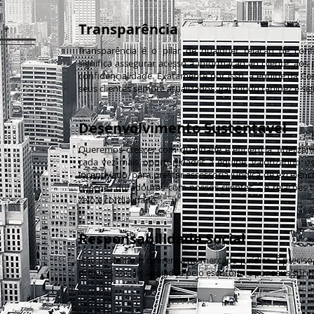
Transparência
Transparência é o pilar de qualquer relação de confi
significa assegurar acesso à informação ao cliente, aos 
confidencialidade. Exatamente por isso, a equipe da C
seus clientes sempre atualizados, garantido rapidez e sig
Desenvolvimento Sustentável
Queremos crescer com qualidade e eficiência, fidelizand
cada vez mais oportunidades à equipe, valorizando 
incentivado, para prestar assessoria jurídica de excelên
relações duradouras com nossos clientes – e relações
zelo e cordialidade.
Responsabilidade Social
Não basta fazer diferença no mercado jurídico. É precis
projetos sociais apoiados pelo escritório e por seus sócio